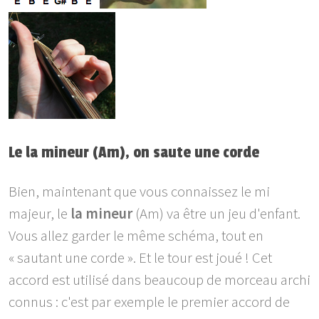
Le la mineur (Am), on saute une corde
Bien, maintenant que vous connaissez le mi
majeur, le
la mineur
(Am) va être un jeu d'enfant.
Vous allez garder le même schéma, tout en
« sautant une corde ». Et le tour est joué ! Cet
accord est utilisé dans beaucoup de morceau archi
connus : c'est par exemple le premier accord de