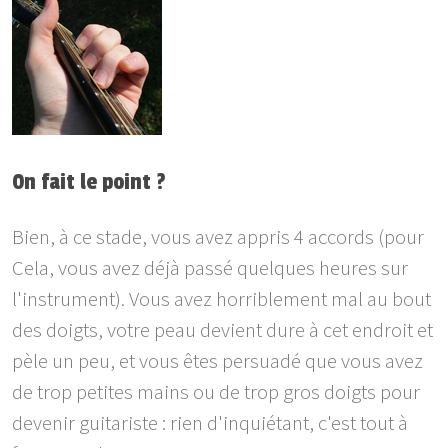
On fait le point ?
Bien, à ce stade, vous avez appris 4 accords (pour
Cela, vous avez déjà passé quelques heures sur
l'instrument). Vous avez horriblement mal au bout
des doigts, votre peau devient dure à cet endroit et
pèle un peu, et vous êtes persuadé que vous avez
de trop petites mains ou de trop gros doigts pour
devenir guitariste : rien d'inquiétant, c'est tout à