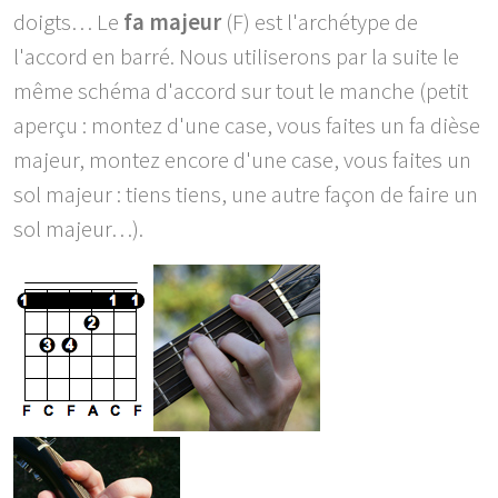
doigts… Le
fa majeur
(F) est l'archétype de
l'accord en barré. Nous utiliserons par la suite le
même schéma d'accord sur tout le manche (petit
aperçu : montez d'une case, vous faites un fa dièse
majeur, montez encore d'une case, vous faites un
sol majeur : tiens tiens, une autre façon de faire un
sol majeur…).