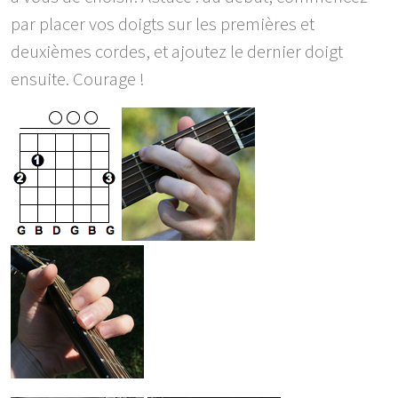
par placer vos doigts sur les premières et
deuxièmes cordes, et ajoutez le dernier doigt
ensuite. Courage !