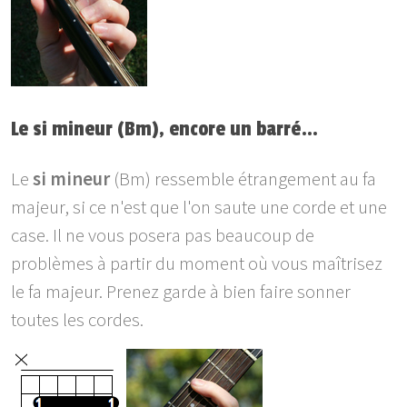
Le si mineur (Bm), encore un barré…
Le
si mineur
(Bm) ressemble étrangement au fa
majeur, si ce n'est que l'on saute une corde et une
case. Il ne vous posera pas beaucoup de
problèmes à partir du moment où vous maîtrisez
le fa majeur. Prenez garde à bien faire sonner
toutes les cordes.