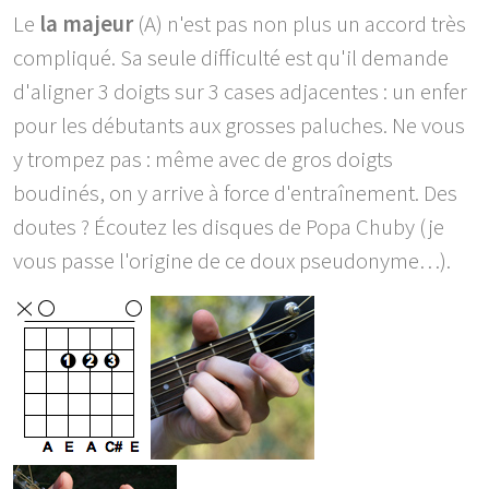
Le
la majeur
(A) n'est pas non plus un accord très
compliqué. Sa seule difficulté est qu'il demande
d'aligner 3 doigts sur 3 cases adjacentes : un enfer
pour les débutants aux grosses paluches. Ne vous
y trompez pas : même avec de gros doigts
boudinés, on y arrive à force d'entraînement. Des
doutes ? Écoutez les disques de Popa Chuby (je
vous passe l'origine de ce doux pseudonyme…).