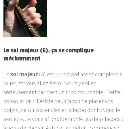
Le sol majeur (G), ça se complique
méchemment
Le
sol majeur
(G) est un accord assez complexe à
jouer, et vous allez devoir vous y coller
sérieusement car c'est un incontournable ! Petite
consolation : il existe deux façon de placer vos
doigts, selon vos envies et la façon dont « vous le
sentez ». Je vous ai photographié les deux façons :
à vous de choisir. Astuce : au début, commencez