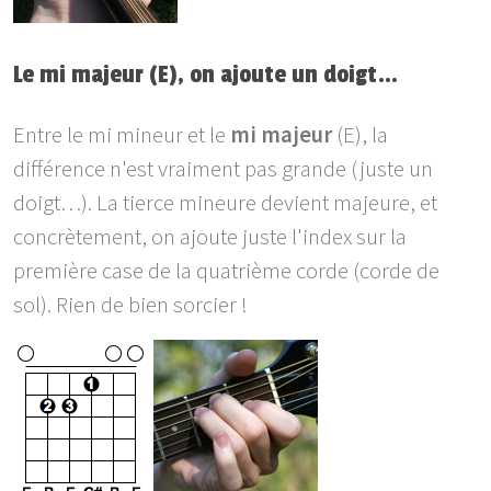
Le mi majeur (E), on ajoute un doigt…
Entre le mi mineur et le
mi majeur
(E), la
différence n'est vraiment pas grande (juste un
doigt…). La tierce mineure devient majeure, et
concrètement, on ajoute juste l'index sur la
première case de la quatrième corde (corde de
sol). Rien de bien sorcier !